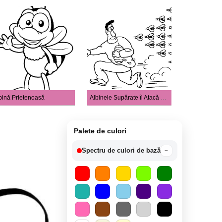
bină Prietenoasă
Albinele Supărate îl Atacă Pe Om
Palete de culori
Spectru de culori de bază
−