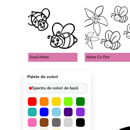
Două Albine
Albine Cu Flori
Palete de culori
Spectru de culori de bază
−