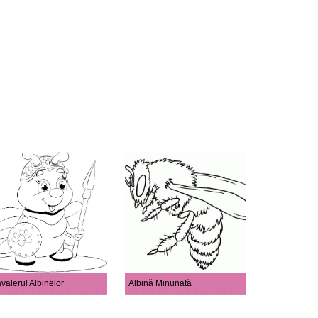
valerul Albinelor
Albină Minunată