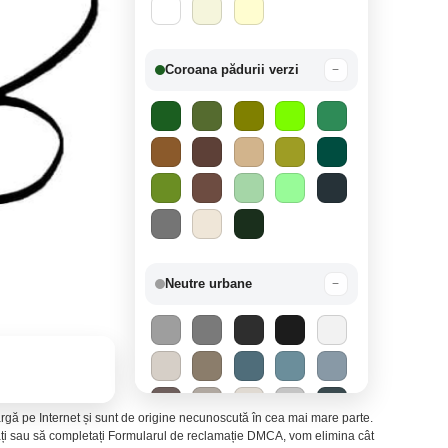
Coroana pădurii verzi
−
Neutre urbane
−
 largă pe Internet și sunt de origine necunoscută în cea mai mare parte.
ctați sau să completați Formularul de reclamație DMCA, vom elimina cât