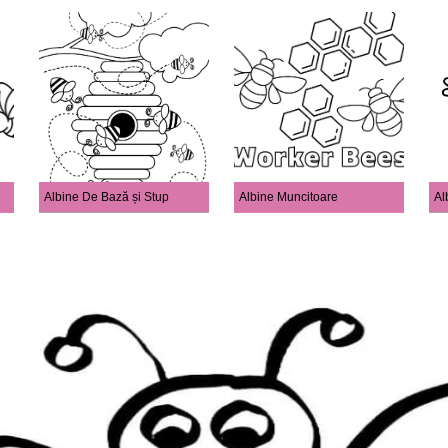
Albine De Bază și Stup
Albine Muncitoare
Al