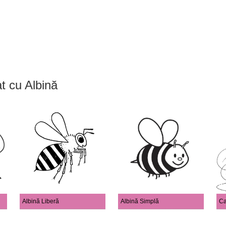
at cu Albină
Albină Liberă
Albină Simplă
Ca