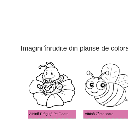
Imagini înrudite din planse de color
Albină Drăguță Pe Floare
Albină Zâmbitoare