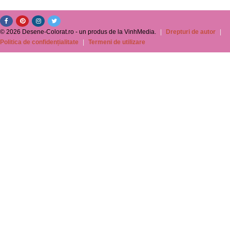
© 2026 Desene-Colorat.ro - un produs de la VinhMedia.
|
Drepturi de autor
|
Politica de confidențialitate
|
Termeni de utilizare