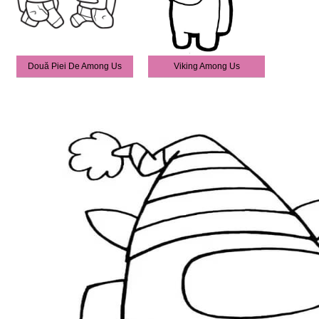
Două Piei De Among Us
Viking Among Us