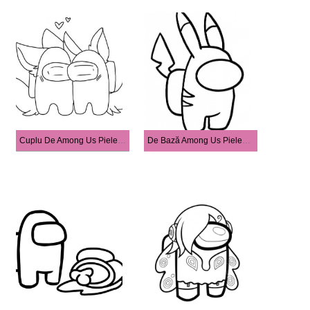
Cuplu De Among Us Piele De Vulpe
De Bază Among Us Pielea Pikachu