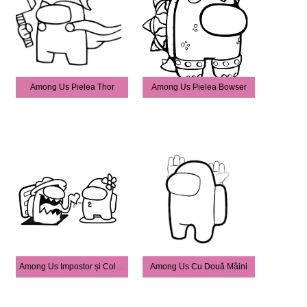
Among Us Pielea Thor
Among Us Pielea Bowser
Among Us Impostor și Colegă Drăguț De Echipaj
Among Us Cu Două Mâini