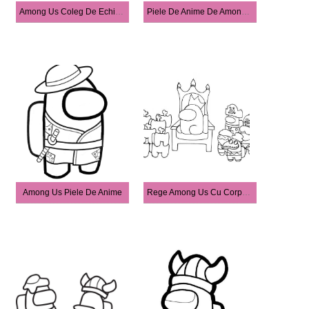
Among Us Coleg De Echipaj și Cadavru
Piele De Anime De Among Us
Among Us Piele De Anime
Rege Among Us Cu Corpse și Importer