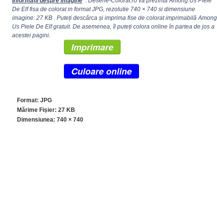
Informații despre imagine
: Desene-Colorat.ro va prezinta Among Us Piele
De Elf fisa de colorat in format JPG, rezolutie
740 × 740
si dimensiune
imagine: 27 KB . Puteți descărca și imprima fise de colorat imprimabilă Among
Us Piele De Elf gratuit. De asemenea, îl puteți colora online în partea de jos a
acestei pagini.
Imprimare
Culoare online
Format: JPG
Mărime Fișier: 27 KB
Dimensiunea:
740 × 740