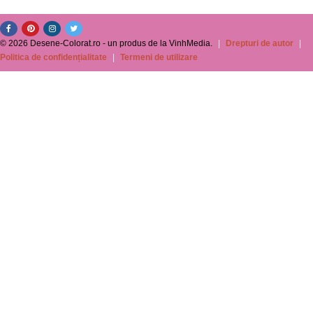
© 2026 Desene-Colorat.ro - un produs de la VinhMedia.
|
Drepturi de autor
|
Politica de confidențialitate
|
Termeni de utilizare