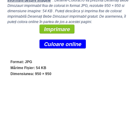
Informații despre imagine
: Desene-Colorat.ro va prezinta Desenați Bebe
Dinozauri imprimabil fisa de colorat in format JPG, rezolutie
950 × 950
si
dimensiune imagine: 54 KB . Puteți descărca și imprima fise de colorat
imprimabilă Desenați Bebe Dinozauri imprimabil gratuit. De asemenea, îl
puteți colora online în partea de jos a acestei pagini.
Imprimare
Culoare online
Format: JPG
Mărime Fișier: 54 KB
Dimensiunea:
950 × 950