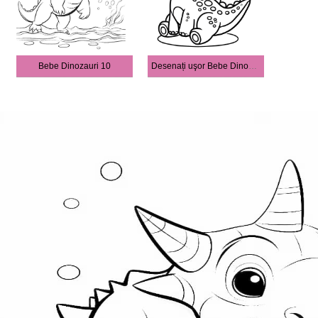
Bebe Dinozauri 10
Desenați uşor Bebe Dinozauri