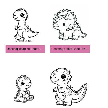
Desenați imagine Bebe Dinozauri
Desenați gratuit Bebe Dinozauri imprimabil