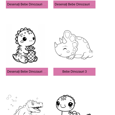
Desenați Bebe Dinozauri distracţie
Desenați Bebe Dinozauri simplu
Desenați Bebe Dinozauri drăguţ
Bebe Dinozauri 3