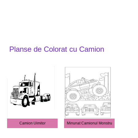
Planse de Colorat cu Camion
Camion Uimitor
Minunat Camionul Monstru