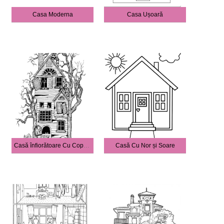
Casa Moderna
Casa Ușoară
Casă înfiorătoare Cu Copaci
Casă Cu Nor și Soare