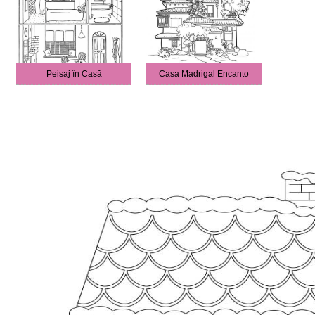
Peisaj în Casă
Casa Madrigal Encanto