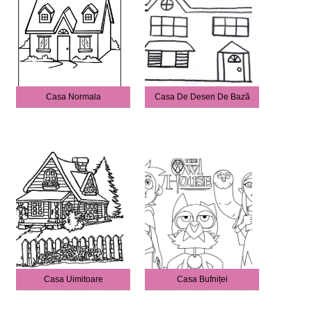
Casa Normala
Casa De Desen De Bază
Casa Uimitoare
Casa Bufniței