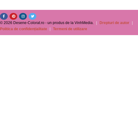
© 2026 Desene-Colorat.ro - un produs de la VinhMedia.
|
Drepturi de autor
|
Politica de confidențialitate
|
Termeni de utilizare