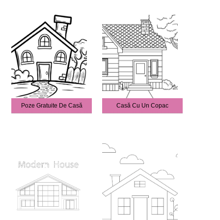
Poze Gratuite De Casă
Casă Cu Un Copac