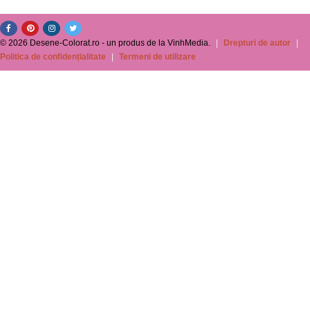
© 2026 Desene-Colorat.ro - un produs de la VinhMedia.
|
Drepturi de autor
|
Politica de confidențialitate
|
Termeni de utilizare