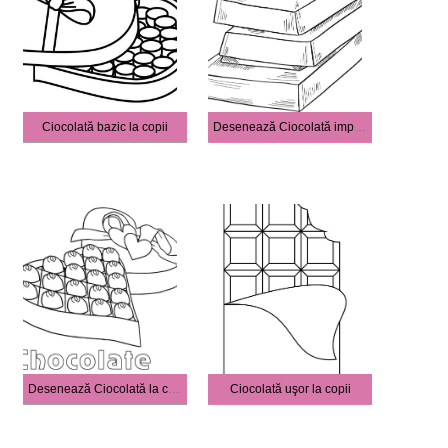
Ciocolată bazic la copii
Desenează Ciocolată imprimabil pentru copii
Desenează Ciocolată la copii
Ciocolată uşor la copii