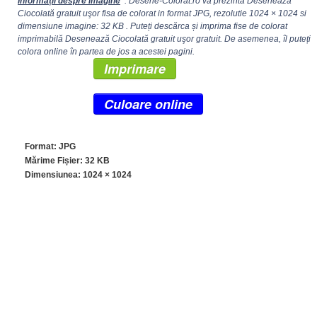
Informații despre imagine
: Desene-Colorat.ro va prezinta Desenează
Ciocolată gratuit uşor fisa de colorat in format JPG, rezolutie
1024 × 1024
si
dimensiune imagine: 32 KB . Puteți descărca și imprima fise de colorat
imprimabilă Desenează Ciocolată gratuit uşor gratuit. De asemenea, îl puteți
colora online în partea de jos a acestei pagini.
Imprimare
Culoare online
Format: JPG
Mărime Fișier: 32 KB
Dimensiunea:
1024 × 1024