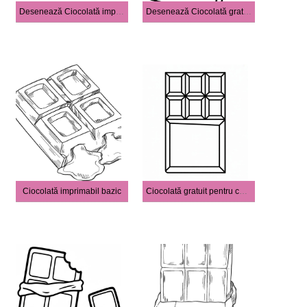
Desenează Ciocolată imprimabil gratuit uşor
Desenează Ciocolată gratuit bazic
Ciocolată imprimabil bazic
Ciocolată gratuit pentru copii