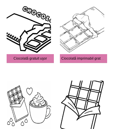
Ciocolată gratuit uşor
Ciocolată imprimabil gratuit bazic