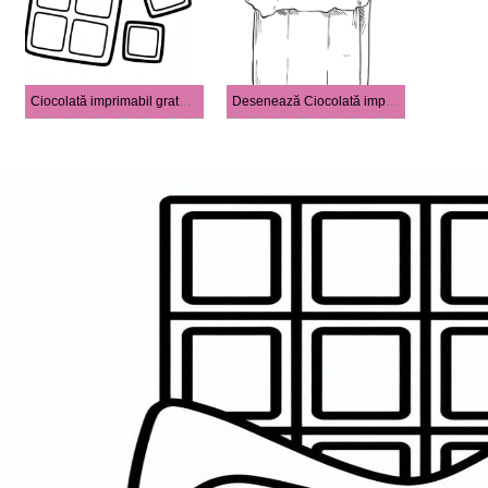
Ciocolată imprimabil gratuit pentru copii
Desenează Ciocolată imprimabil