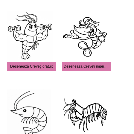
Desenează Creveți gratuit
Desenează Creveți imprimabil bazic