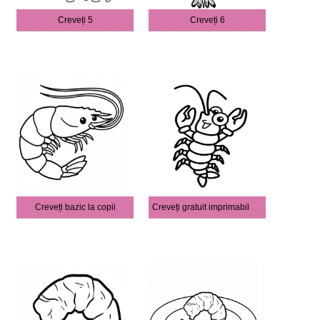
Creveți 5
Creveți 6
Creveți bazic la copii
Creveți gratuit imprimabil simplu