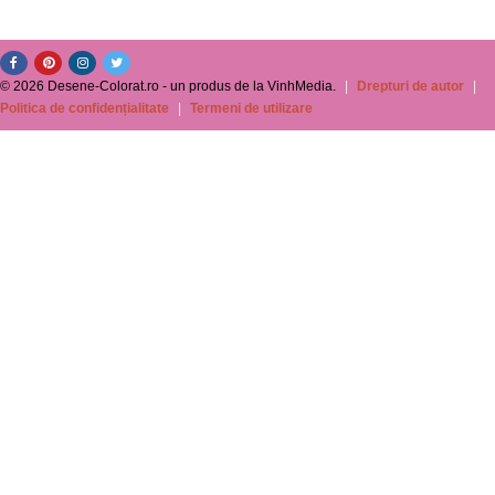
© 2026 Desene-Colorat.ro - un produs de la VinhMedia.
|
Drepturi de autor
|
Politica de confidențialitate
|
Termeni de utilizare