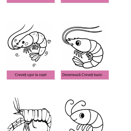
Creveți uşor la copii
Desenează Creveți bazic la copii