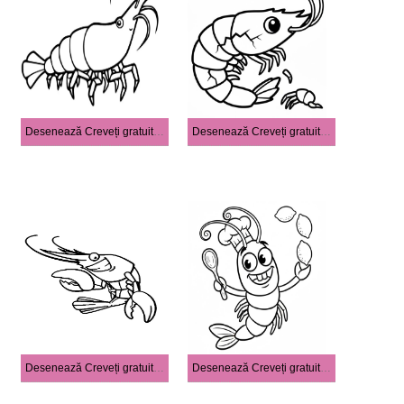
Desenează Creveți gratuit imprimabil uşor
Desenează Creveți gratuit pentru copii
Desenează Creveți gratuit simplu
Desenează Creveți gratuit uşor