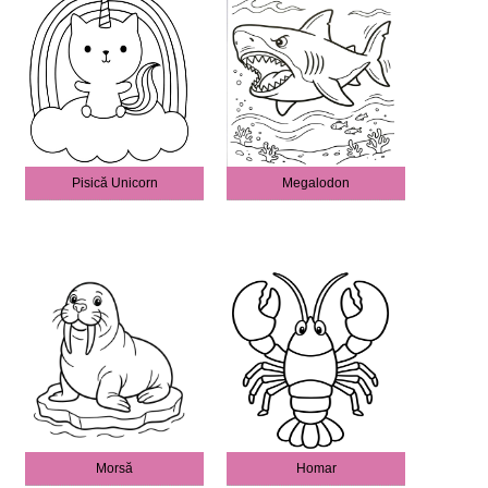
Pisică Unicorn
Megalodon
Morsă
Homar