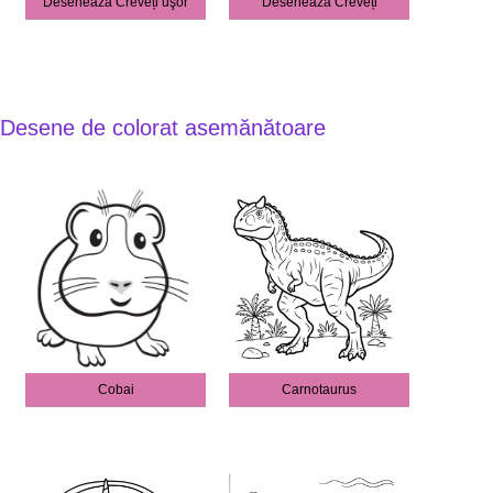
Desenează Creveți uşor
Desenează Creveți
Desene de colorat asemănătoare
Cobai
Carnotaurus