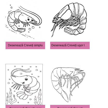
Desenează Creveți simplu
Desenează Creveți uşor la copii