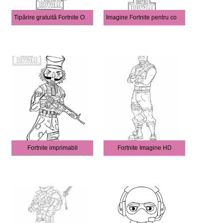
Tipărire gratuită Fortnite Outline
Imagine Fortnite pentru copii
Fortnite imprimabil
Fortnite Imagine HD