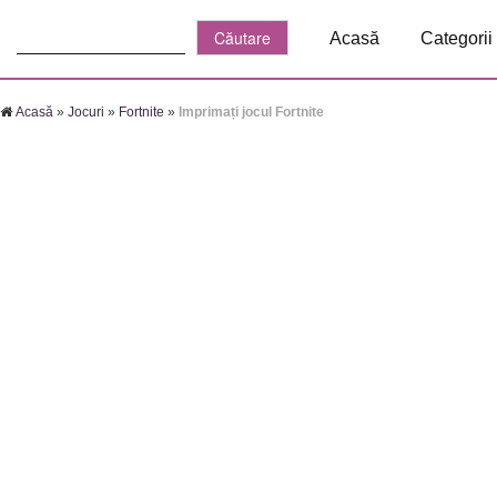
Căutare:
Acasă
Categorii
Acasă
»
Jocuri
»
Fortnite
»
Imprimați jocul Fortnite