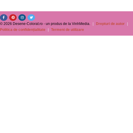
© 2026 Desene-Colorat.ro - un produs de la VinhMedia.
|
Drepturi de autor
|
Politica de confidențialitate
|
Termeni de utilizare