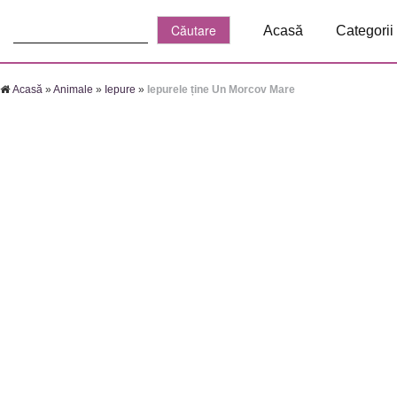
Căutare:
Acasă
Categorii
Acasă
»
Animale
»
Iepure
»
Iepurele ține Un Morcov Mare