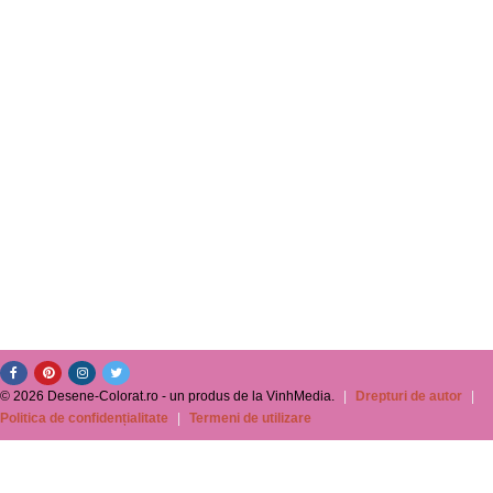
© 2026 Desene-Colorat.ro - un produs de la VinhMedia.
|
Drepturi de autor
|
Politica de confidențialitate
|
Termeni de utilizare