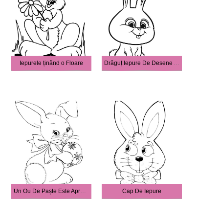
Iepurele ținând o Floare
Drăguț Iepure De Desene Animate
Un Ou De Paște Este Aproape La Fel De Frumos Ca O Coadă
Cap De Iepure