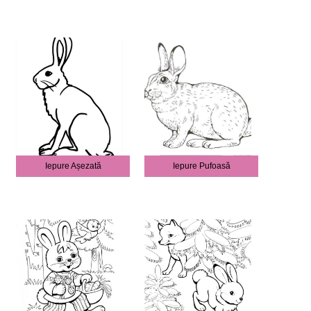
Iepure Așezată
Iepure Pufoasă