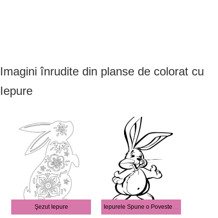
Imagini înrudite din planse de colorat cu
Iepure
Şezut Iepure
Iepurele Spune o Poveste Interesantă