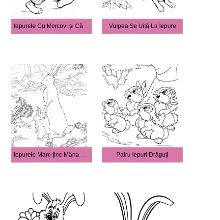
Iepurele Cu Morcovi și Căpșuni
Vulpea Se Uită La Iepure
Iepurele Mare ține Mâna Fiului Său în Pădure
Patru Iepuri Drăguți