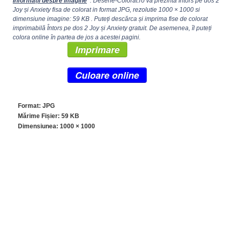
Informații despre imagine
: Desene-Colorat.ro va prezinta Întors pe dos 2
Joy și Anxiety fisa de colorat in format JPG, rezolutie
1000 × 1000
si
dimensiune imagine: 59 KB . Puteți descărca și imprima fise de colorat
imprimabilă Întors pe dos 2 Joy și Anxiety gratuit. De asemenea, îl puteți
colora online în partea de jos a acestei pagini.
Imprimare
Culoare online
Format: JPG
Mărime Fișier: 59 KB
Dimensiunea:
1000 × 1000