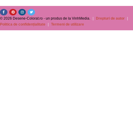
© 2026 Desene-Colorat.ro - un produs de la VinhMedia.
|
Drepturi de autor
|
Politica de confidențialitate
|
Termeni de utilizare