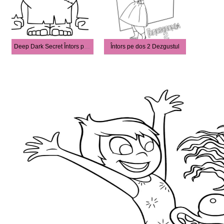
Deep Dark Secret Întors pe dos 2
Întors pe dos 2 Dezgustul