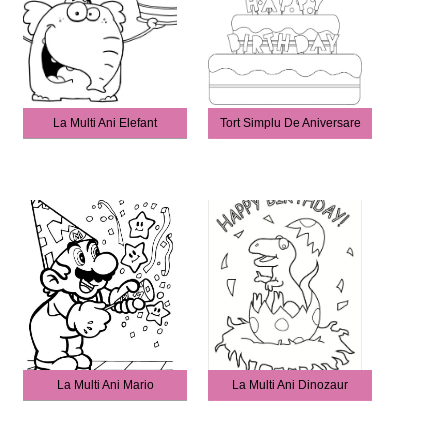
La Multi Ani Elefant
Tort Simplu De Aniversare
La Multi Ani Mario
La Multi Ani Dinozaur