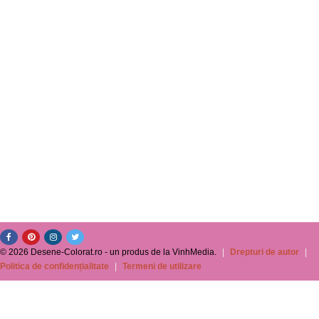
© 2026 Desene-Colorat.ro - un produs de la VinhMedia.
|
Drepturi de autor
|
Politica de confidențialitate
|
Termeni de utilizare