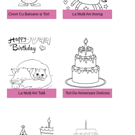
Clovn Cu Baloane și Tort De Aniversare
La Mulți Ani Inorog
La Mulți Ani Tată
Tort De Aniversare Delicios