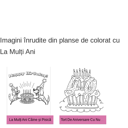
Imagini înrudite din planse de colorat cu
La Mulți Ani
La Mulți Ani Câine și Pisică
Tort De Aniversare Cu Numărul 40