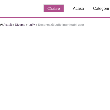
Căutare:
Acasă
Categorii
Acasă
»
Diverse
»
Luffy
»
Desenează Luffy imprimabil uşor