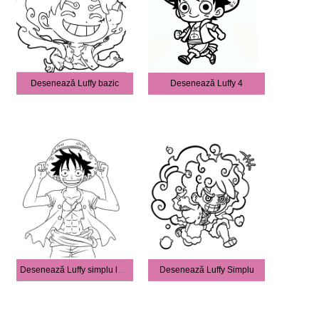
Desenează Luffy bazic
Desenează Luffy 4
Desenează Luffy simplu la copii
Desenează Luffy Simplu