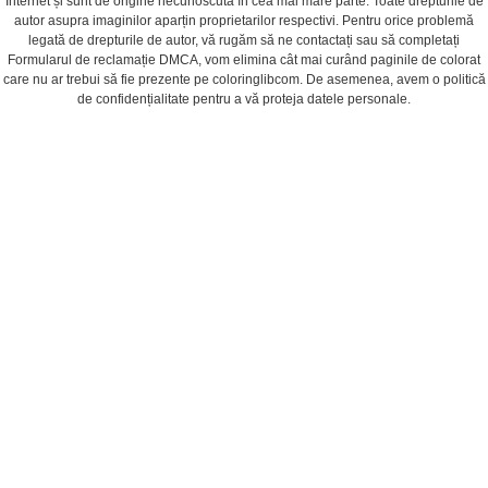
Internet și sunt de origine necunoscută în cea mai mare parte. Toate drepturile de
autor asupra imaginilor aparțin proprietarilor respectivi. Pentru orice problemă
legată de drepturile de autor, vă rugăm să ne contactați sau să completați
Formularul de reclamație DMCA, vom elimina cât mai curând paginile de colorat
care nu ar trebui să fie prezente pe coloringlibcom. De asemenea, avem o politică
de confidențialitate pentru a vă proteja datele personale.