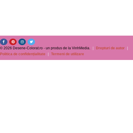
© 2026 Desene-Colorat.ro - un produs de la VinhMedia.
|
Drepturi de autor
|
Politica de confidențialitate
|
Termeni de utilizare