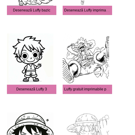
Desenează Luffy bazic
Desenează Luffy imprimabil simplu
Desenează Luffy 3
Luffy gratuit imprimabile pentru copii