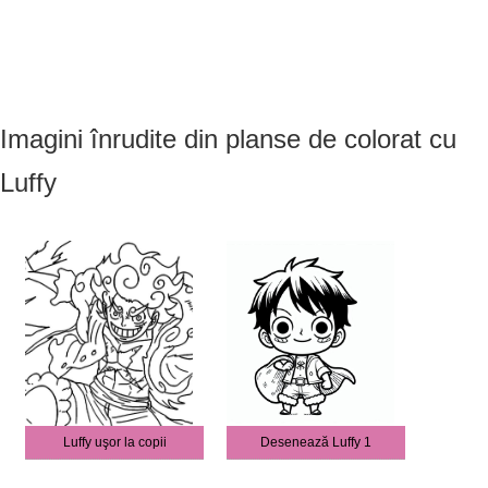
Imagini înrudite din planse de colorat cu
Luffy
Luffy uşor la copii
Desenează Luffy 1