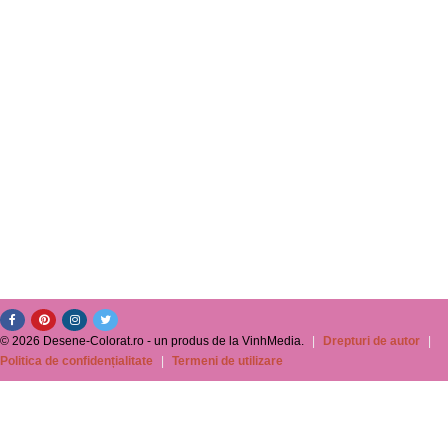
© 2026 Desene-Colorat.ro - un produs de la VinhMedia.
|
Drepturi de autor
|
Politica de confidențialitate
|
Termeni de utilizare