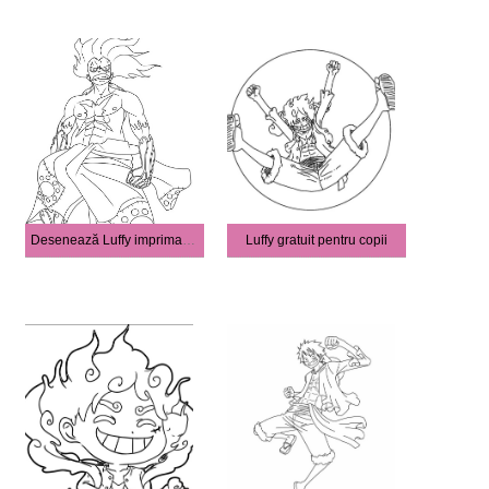
Desenează Luffy imprimabil uşor
Luffy gratuit pentru copii