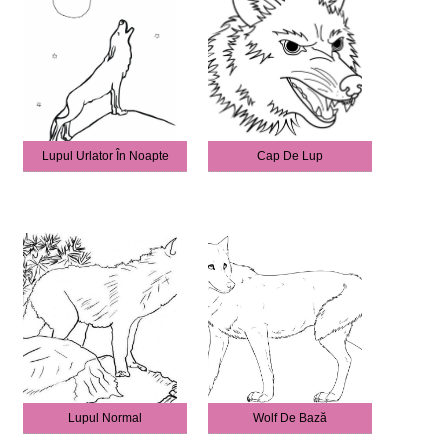
Lupul Urlator În Noapte
Cap De Lup
Lupul Normal
Wolf De Bază