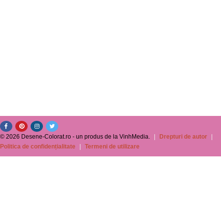
© 2026 Desene-Colorat.ro - un produs de la VinhMedia.
|
Drepturi de autor
|
Politica de confidențialitate
|
Termeni de utilizare