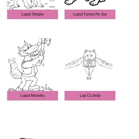
Lupul Simplu
Lupul Furios Pe Jos
Lupul Monstru
Lup Cu Aripi