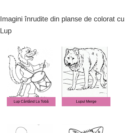
Imagini înrudite din planse de colorat cu
Lup
Lup Cântând La Tobă
Lupul Merge