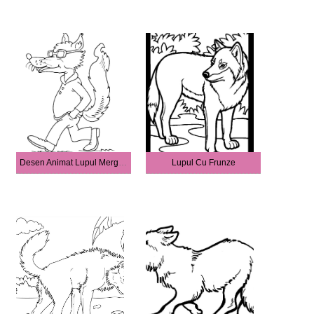
Desen Animat Lupul Mergând
Lupul Cu Frunze