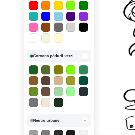
Coroana pădurii verzi
−
Neutre urbane
−