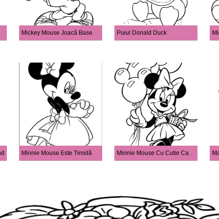
Mickey Mouse Joacă Baseball
Puiul Donald Duck
Mi
nd
Minnie Mouse Este Timidă
Minnie Mouse Cu Cutie Cadou și Baloane De Crăciun
Ma