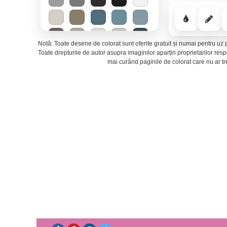
Notă: Toate desene de colorat sunt oferite gratuit și numai pentru uz p
Toate drepturile de autor asupra imaginilor aparțin proprietarilor re
mai curând paginile de colorat care nu ar t
Mirajul deșertului
−
Energie solară
−