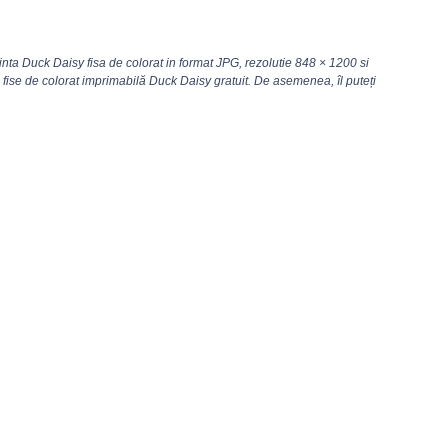
nta Duck Daisy fisa de colorat in format JPG, rezolutie
848 × 1200
si
fise de colorat imprimabilă Duck Daisy gratuit. De asemenea, îl puteți