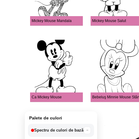
Mickey Mouse Mandala
Mickey Mouse Salut
Ca Mickey Mouse
Bebeluş Minnie Mouse Stâ
Palete de culori
Spectru de culori de bază
−