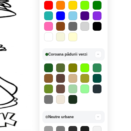
Coroana pădurii verzi
−
Neutre urbane
−