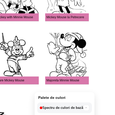
ckey with Minnie Mouse
Mickey Mouse la Petrecerea De Aniversare
re Mickey Mouse
Majoreta Minnie Mouse
Palete de culori
Spectru de culori de bază
−