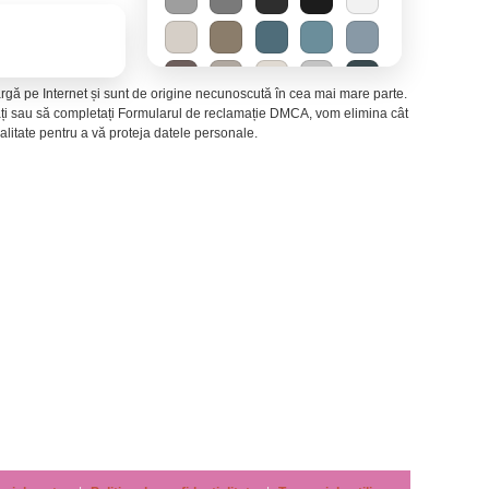
 largă pe Internet și sunt de origine necunoscută în cea mai mare parte.
ctați sau să completați Formularul de reclamație DMCA, vom elimina cât
litate pentru a vă proteja datele personale.
Mirajul deșertului
−
Energie solară
−