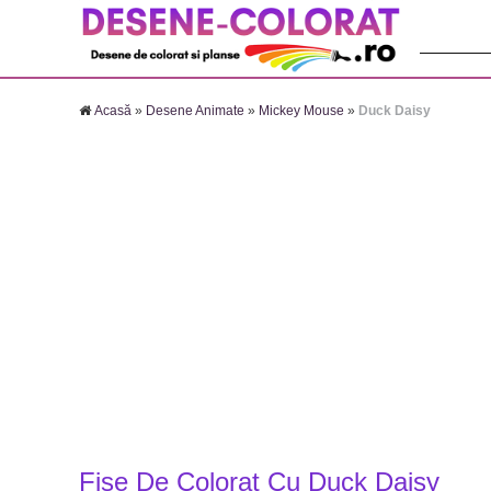
Căutare:
Acasă
»
Desene Animate
»
Mickey Mouse
»
Duck Daisy
Fise De Colorat Cu Duck Daisy