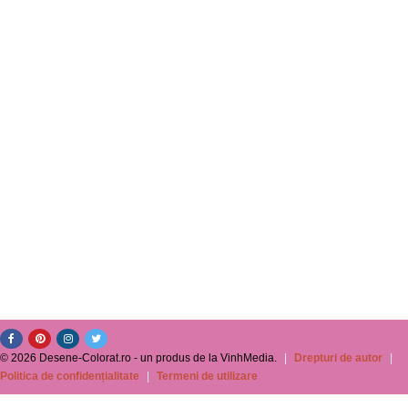
© 2026 Desene-Colorat.ro - un produs de la VinhMedia.
|
Drepturi de autor
|
Politica de confidențialitate
|
Termeni de utilizare