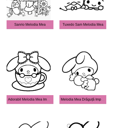
Sanrio Melodia Mea
Tuxedo Sam Melodia Mea
Adorabil Melodia Mea Imprimabilă
Melodia Mea Drăguță Imprimabilă