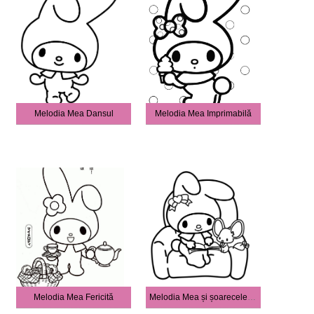
Melodia Mea Dansul
Melodia Mea Imprimabilă
Melodia Mea Fericită
Melodia Mea și șoarecele Plat