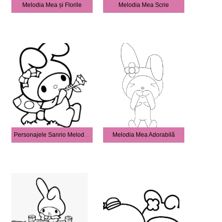
Melodia Mea și Florile
Melodia Mea Scrie
Personajele Sanrio Melodia Mea
Melodia Mea Adorabilă