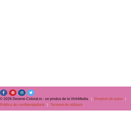
© 2026 Desene-Colorat.ro - un produs de la VinhMedia.
|
Drepturi de autor
|
Politica de confidențialitate
|
Termeni de utilizare