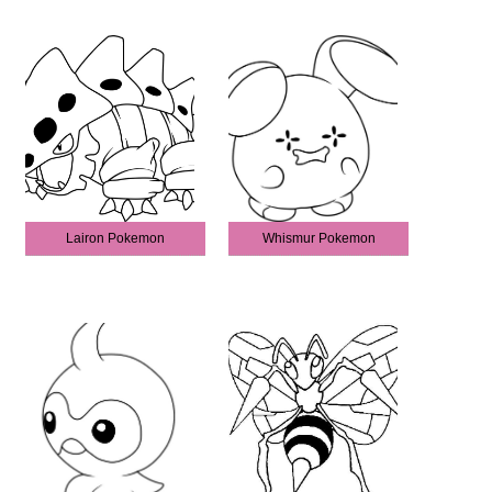
Lairon Pokemon
Whismur Pokemon