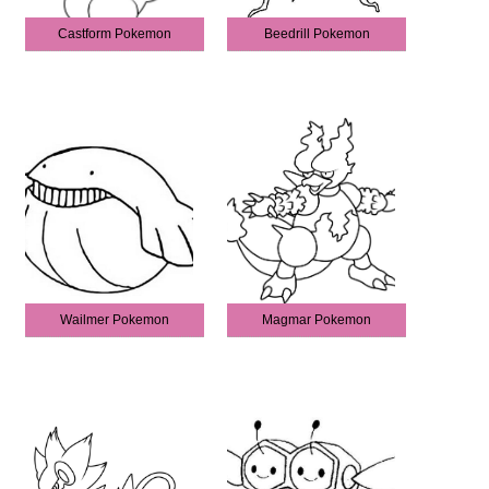
Castform Pokemon
Beedrill Pokemon
Wailmer Pokemon
Magmar Pokemon