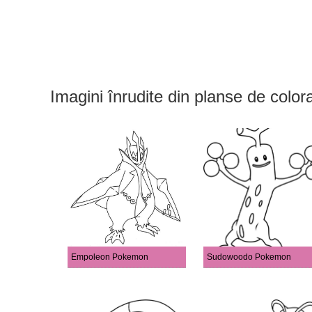
Imagini înrudite din planse de colo
Empoleon Pokemon
Sudowoodo Pokemon