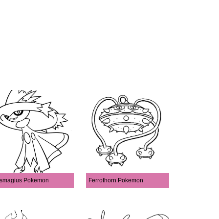
smagius Pokemon
Ferrothorn Pokemon