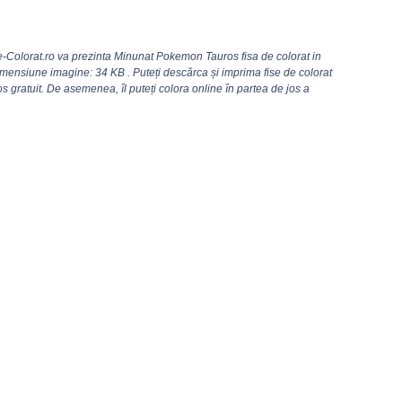
-Colorat.ro va prezinta Minunat Pokemon Tauros fisa de colorat in
imensiune imagine: 34 KB . Puteți descărca și imprima fise de colorat
gratuit. De asemenea, îl puteți colora online în partea de jos a