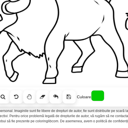
Culoare
ersonal. Imaginile sunt fie libere de drepturi de autor, fie sunt distribuite pe scară
spectivi. Pentru orice problemă legată de drepturile de autor, vă rugăm să ne conta
rebui să fie prezente pe coloringlibcom. De asemenea, avem o politică de confidenția