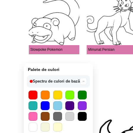
Slowpoke Pokemon
Minunat Persian
Palete de culori
Spectru de culori de bază
−