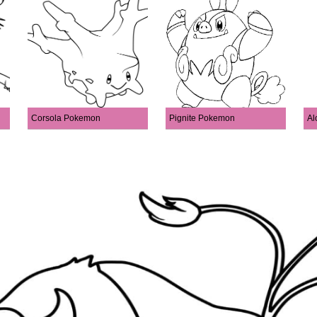
Corsola Pokemon
Pignite Pokemon
Al