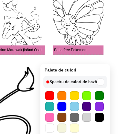
olan Marowak ținând Osul
Butterfree Pokemon
Palete de culori
Spectru de culori de bază
−