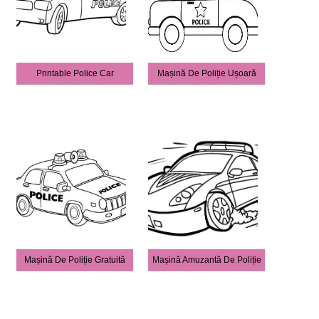
Printable Police Car
Mașină De Poliție Ușoară
Mașină De Poliție Gratuită
Mașină Amuzantă De Poliție