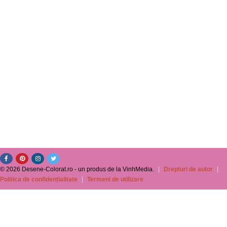
© 2026 Desene-Colorat.ro - un produs de la VinhMedia.
|
Drepturi de autor
|
Politica de confidențialitate
|
Termeni de utilizare