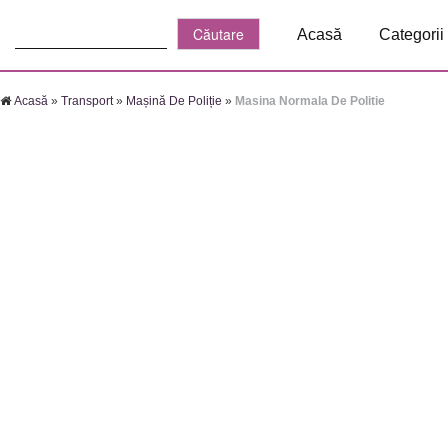
Căutare:
Acasă
Categorii
Acasă
»
Transport
»
Mașină De Poliție
»
Masina Normala De Politie