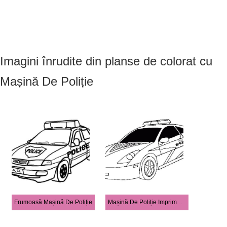
Imagini înrudite din planse de colorat cu
Mașină De Poliție
Frumoasă Mașină De Poliție
Mașină De Poliție Imprimabilă Pentru Copii