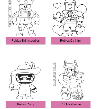
Roblox Thinknoodles
Roblox Cu Inimi
Roblox Zizzy
Roblox Zombie