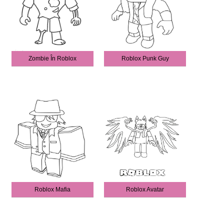
Zombie În Roblox
Roblox Punk Guy
Roblox Mafia
Roblox Avatar