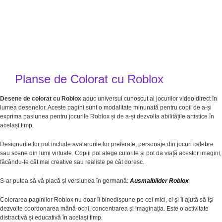
Planse de Colorat cu Roblox
Desene de colorat cu Roblox
aduc universul cunoscut al jocurilor video direct în
lumea desenelor. Aceste pagini sunt o modalitate minunată pentru copii de a-și
exprima pasiunea pentru jocurile Roblox și de a-și dezvolta abilitățile artistice în
același timp.
Designurile lor pot include avatarurile lor preferate, personaje din jocuri celebre
sau scene din lumi virtuale. Copiii pot alege culorile și pot da viață acestor imagini,
făcându-le cât mai creative sau realiste pe cât doresc.
S-ar putea să vă placă și versiunea în germană:
Ausmalbilder Roblox
Colorarea paginilor Roblox nu doar îi binedispune pe cei mici, ci și îi ajută să își
dezvolte coordonarea mână-ochi, concentrarea și imaginația. Este o activitate
distractivă și educativă în același timp.