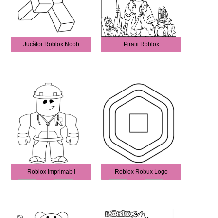
Jucător Roblox Noob
Piratii Roblox
Roblox Imprimabil
Roblox Robux Logo