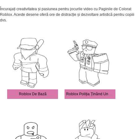
Încurajați creativitatea și pasiunea pentru jocurile video cu Paginile de Colorat
Roblox. Aceste desene oferă ore de distracție și dezvoltare artistică pentru copiii
dvs.
Roblox De Bază
Roblox Poliția Ținând Un Pistol