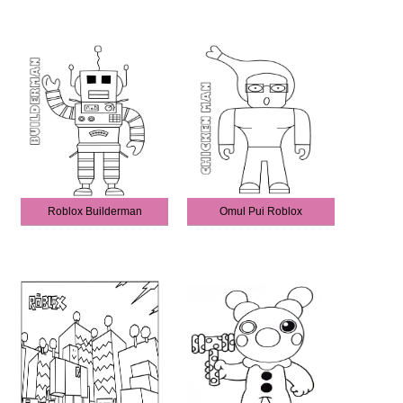
Roblox Builderman
Omul Pui Roblox