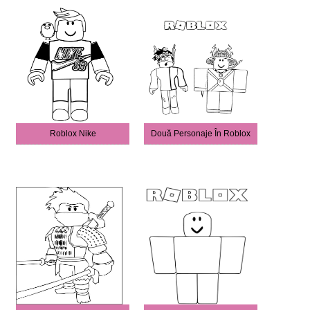
Roblox Nike
Două Personaje În Roblox