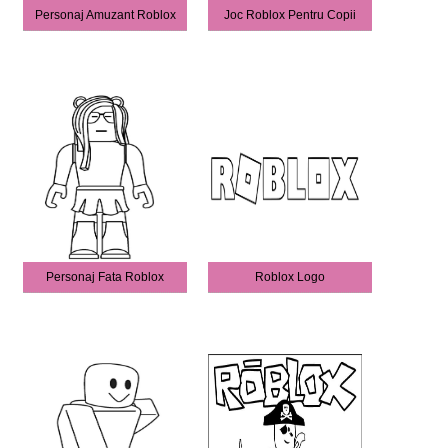
Personaj Amuzant Roblox
Joc Roblox Pentru Copii
Personaj Fata Roblox
Roblox Logo