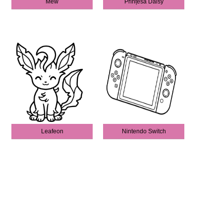
Mew
Prințesa Daisy
Leafeon
Nintendo Switch