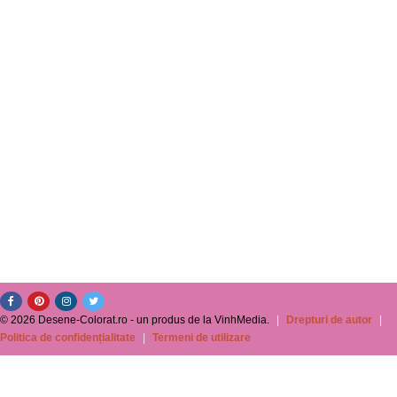
© 2026 Desene-Colorat.ro - un produs de la VinhMedia.
|
Drepturi de autor
|
Politica de confidențialitate
|
Termeni de utilizare