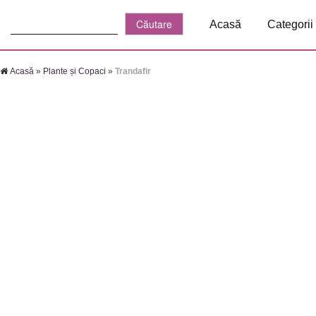
Căutare:
Acasă
Categorii
Acasă
»
Plante și Copaci
»
Trandafir