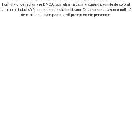
Formularul de reclamație DMCA, vom elimina cât mai curând paginile de colorat
care nu ar trebui să fie prezente pe coloringlibcom. De asemenea, avem o politică
de confidențialitate pentru a vă proteja datele personale.