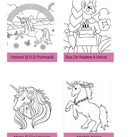
Unicorn Şi O Zi Frumoasă
Ziua De Naștere A Unicornului