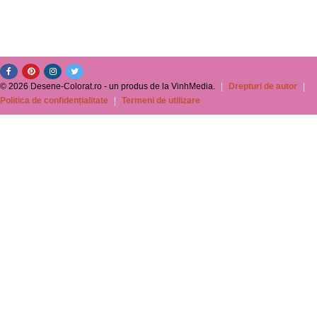
© 2026 Desene-Colorat.ro - un produs de la VinhMedia.
|
Drepturi de autor
|
Politica de confidențialitate
|
Termeni de utilizare