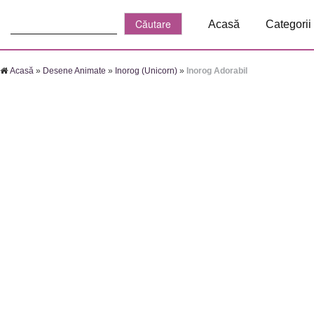
Căutare:
Acasă
Categorii
Acasă
»
Desene Animate
»
Inorog (Unicorn)
»
Inorog Adorabil