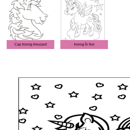
Cap Inorog Amuzant
Inorog În Nor