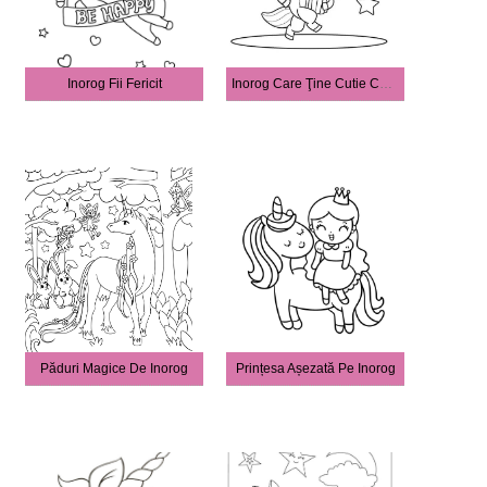
Inorog Fii Fericit
Inorog Care Ţine Cutie Cadou Şi Stele
Păduri Magice De Inorog
Prințesa Așezată Pe Inorog