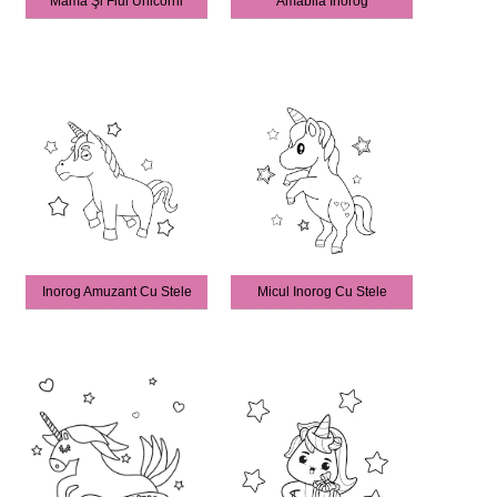
Mama Şi Fiul Unicorni
Amabila Inorog
Inorog Amuzant Cu Stele
Micul Inorog Cu Stele