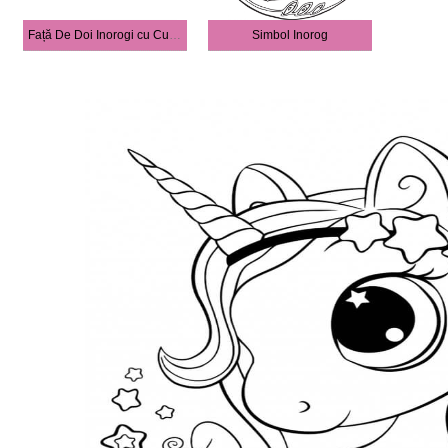
Față De Doi Inorogi cu Curcubeu Şi Stele
Simbol Inorog