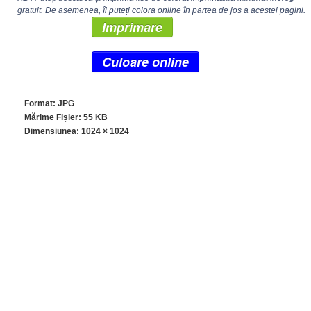
gratuit. De asemenea, îl puteți colora online în partea de jos a acestei pagini.
Imprimare
Culoare online
Format: JPG
Mărime Fișier: 55 KB
Dimensiunea:
1024 × 1024