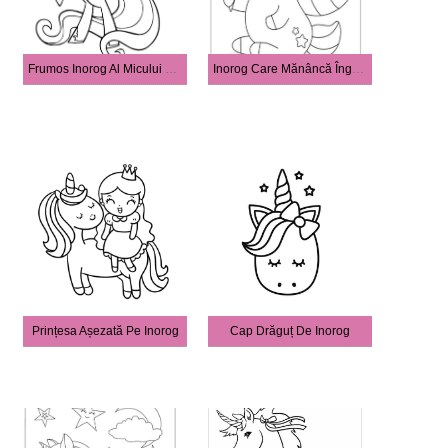
Frumos Inorog Al Micului Ponei
Inorog Care Mănâncă Înghețată
Prințesa Așezată Pe Inorog
Cap Drăguț De Inorog