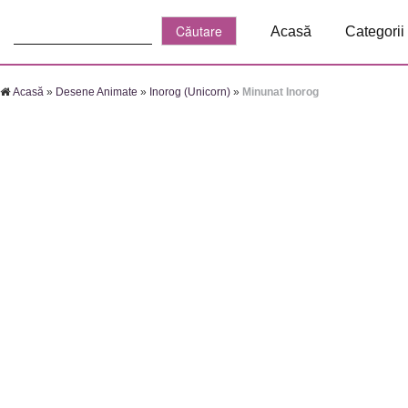
Căutare:
Acasă
Categorii
Acasă
»
Desene Animate
»
Inorog (Unicorn)
»
Minunat Inorog