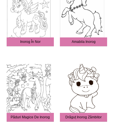
Inorog În Nor
Amabila Inorog
Păduri Magice De Inorog
Drăguț Inorog Zâmbitor