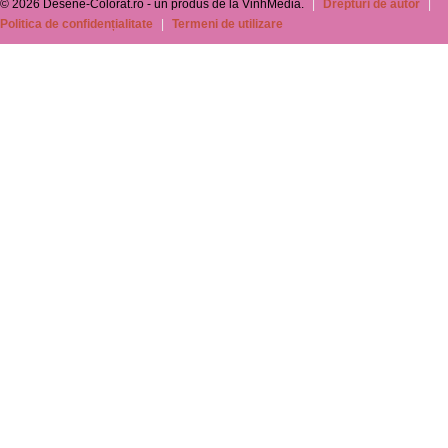
© 2026 Desene-Colorat.ro - un produs de la VinhMedia.
|
Drepturi de autor
|
Politica de confidențialitate
|
Termeni de utilizare