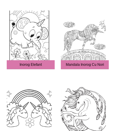
Inorog Elefant
Mandala Inorog Cu Nori