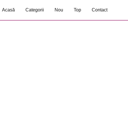
Acasă
Categorii
Nou
Top
Contact