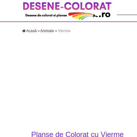
Căutare:
Acasă
»
Animale
»
Vierme
Planse de Colorat cu Vierme