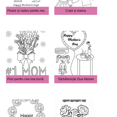
Floare și cadou pentru mama
Copii și mama
Flori pentru cea mai bună mamă
Sărbătorește Ziua Mamei