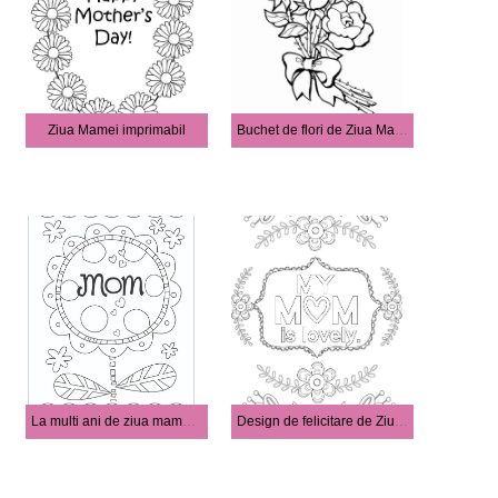
Ziua Mamei imprimabil
Buchet de flori de Ziua Mamei fericit
La multi ani de ziua mamei cu floarea soarelui
Design de felicitare de Ziua Mamei