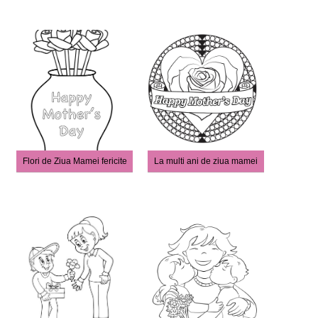
Flori de Ziua Mamei fericite
La multi ani de ziua mamei