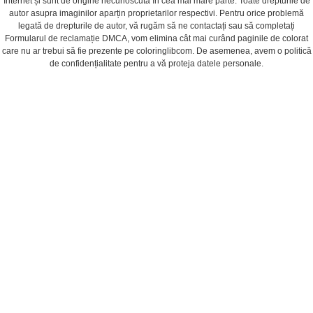
Internet și sunt de origine necunoscută în cea mai mare parte. Toate drepturile de
autor asupra imaginilor aparțin proprietarilor respectivi. Pentru orice problemă
legată de drepturile de autor, vă rugăm să ne contactați sau să completați
Formularul de reclamație DMCA, vom elimina cât mai curând paginile de colorat
care nu ar trebui să fie prezente pe coloringlibcom. De asemenea, avem o politică
de confidențialitate pentru a vă proteja datele personale.