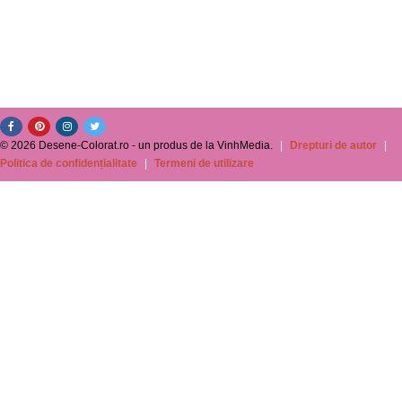
© 2026 Desene-Colorat.ro - un produs de la VinhMedia.
|
Drepturi de autor
|
Politica de confidențialitate
|
Termeni de utilizare