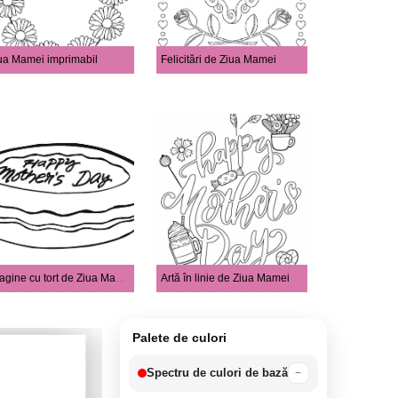
ua Mamei imprimabil
Felicitări de Ziua Mamei
Imagine cu tort de Ziua Mamei
Artă în linie de Ziua Mamei
Palete de culori
Spectru de culori de bază
−