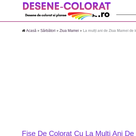
Căutare:
Acasă
»
Sărbători
»
Ziua Mamei
»
La mulți ani de Ziua Mamei de 
Fise De Colorat Cu La Mulți Ani D