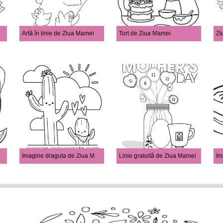
e ziua mamei cu flori
Artă în linie de Ziua Mamei pentru copii
Tort de Ziua Mamei
Zi
Imagine draguta de Ziua Mamei
Linie gratuită de Ziua Mamei