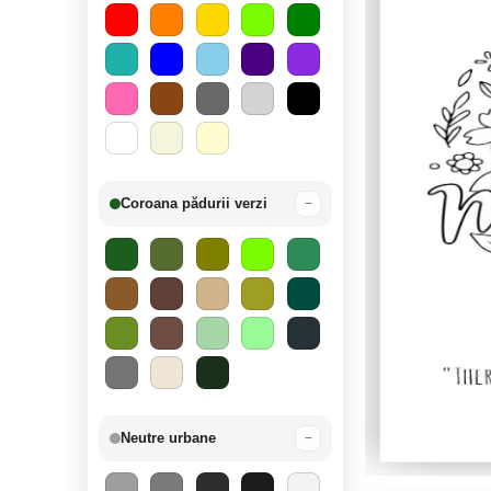
Coroana pădurii verzi
−
Neutre urbane
−