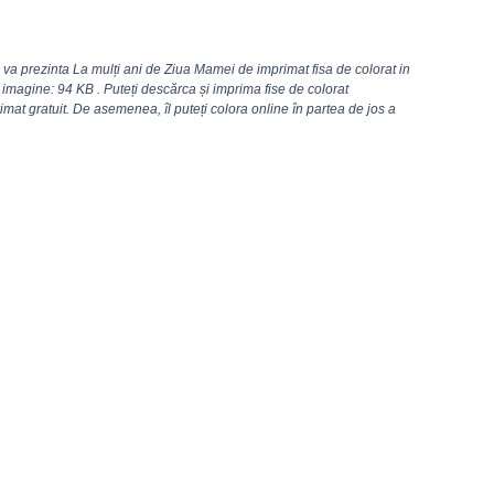
va prezinta La mulți ani de Ziua Mamei de imprimat fisa de colorat in
imagine: 94 KB . Puteți descărca și imprima fise de colorat
at gratuit. De asemenea, îl puteți colora online în partea de jos a