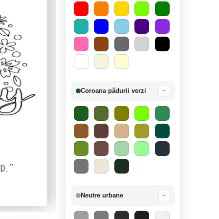
Coroana pădurii verzi
−
Neutre urbane
−