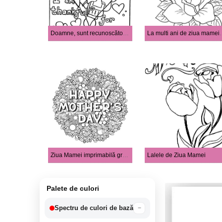
Doamne, sunt recunoscător pentru mami
La multi ani d
Ziua Mamei imprimabilă gratuit
Lalele de Ziua Mamei
Palete de culori
Spectru de culori de bază
−