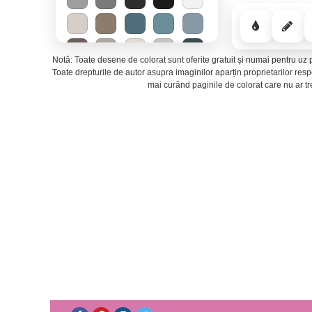
Notă: Toate desene de colorat sunt oferite gratuit și numai pentru uz p
Toate drepturile de autor asupra imaginilor aparțin proprietarilor re
mai curând paginile de colorat care nu ar t
Mirajul deșertului
−
Energie solară
−