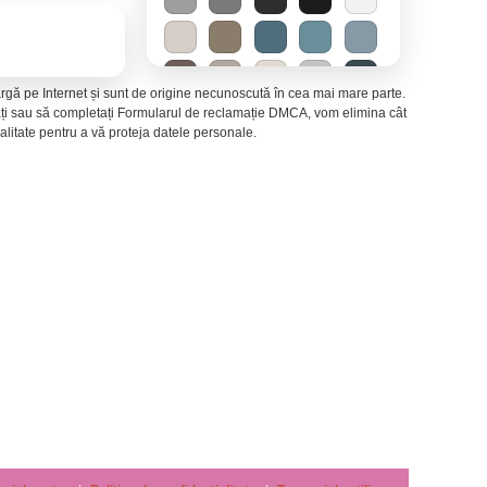
 largă pe Internet și sunt de origine necunoscută în cea mai mare parte.
ctați sau să completați Formularul de reclamație DMCA, vom elimina cât
litate pentru a vă proteja datele personale.
Mirajul deșertului
−
Energie solară
−