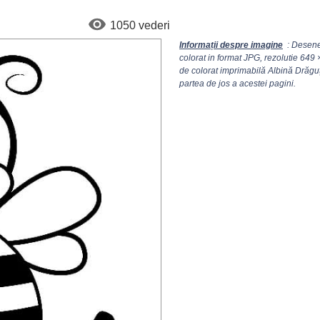
1050 vederi
Informații despre imagine
: Desene
colorat in format JPG, rezolutie
649 
de colorat imprimabilă Albină Drăguț
partea de jos a acestei pagini.