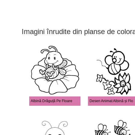
Imagini înrudite din planse de color
Albină Drăguță Pe Floare
Desen Animat A