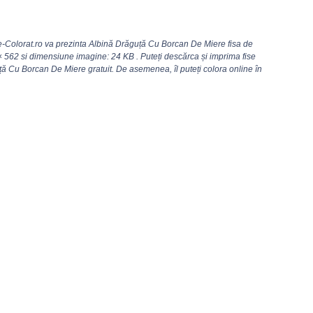
-Colorat.ro va prezinta Albină Drăguță Cu Borcan De Miere fisa de
× 562
si dimensiune imagine: 24 KB . Puteți descărca și imprima fise
ă Cu Borcan De Miere gratuit. De asemenea, îl puteți colora online în