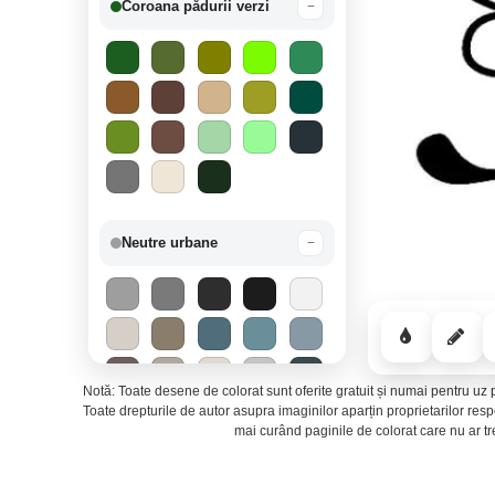
Coroana pădurii verzi
−
Neutre urbane
−
Notă: Toate desene de colorat sunt oferite gratuit și numai pentru uz p
Toate drepturile de autor asupra imaginilor aparțin proprietarilor re
mai curând paginile de colorat care nu ar t
Mirajul deșertului
−