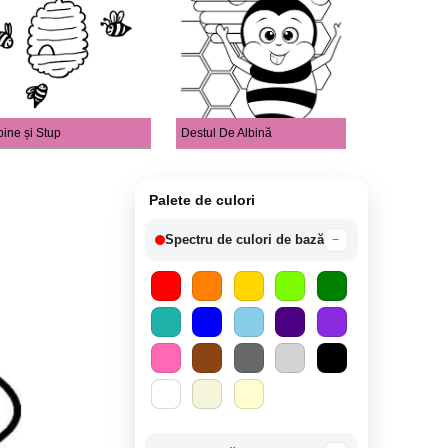
bine și Stup
Destul De Albină
Palete de culori
Spectru de culori de bază
−