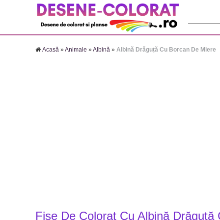
Căutare:
Acasă
»
Animale
»
Albină
»
Albină Drăguță Cu Borcan De Miere
Fise De Colorat Cu Albină Drăguță