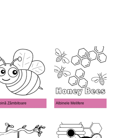
bină Zâmbitoare
Albinele Melifere