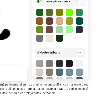
Coroana pădurii verzi
−
Neutre urbane
−
 largă pe Internet și sunt de origine necunoscută în cea mai mare parte.
ctați sau să completați Formularul de reclamație DMCA, vom elimina cât
litate pentru a vă proteja datele personale.
Mirajul deșertului
−