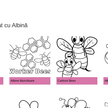
at cu Albină
lbină și Floare
Albine Muncitoare
Cartoon Bees
Al