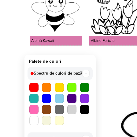
Albină Kawaii
Albine Fericite
Palete de culori
Spectru de culori de bază
−