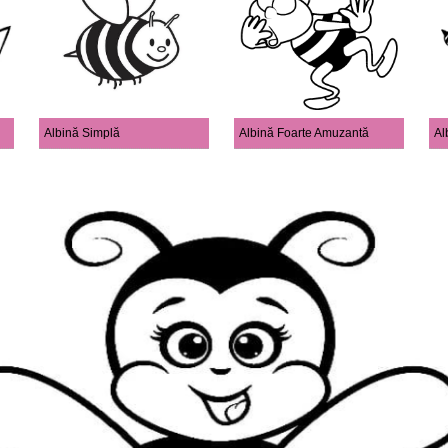
Albină Simplă
Albină Foarte Amuzantă
Al