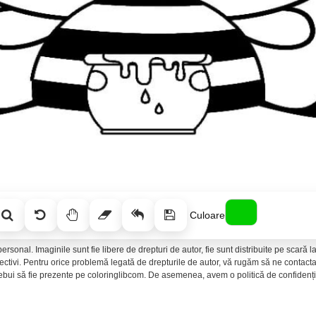
Culoare
ersonal. Imaginile sunt fie libere de drepturi de autor, fie sunt distribuite pe scară
spectivi. Pentru orice problemă legată de drepturile de autor, vă rugăm să ne conta
rebui să fie prezente pe coloringlibcom. De asemenea, avem o politică de confidenția