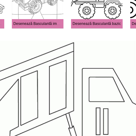
 bazic la copii
Desenează Basculantă imprimabile pentru copii
Desenează Basculantă bazic