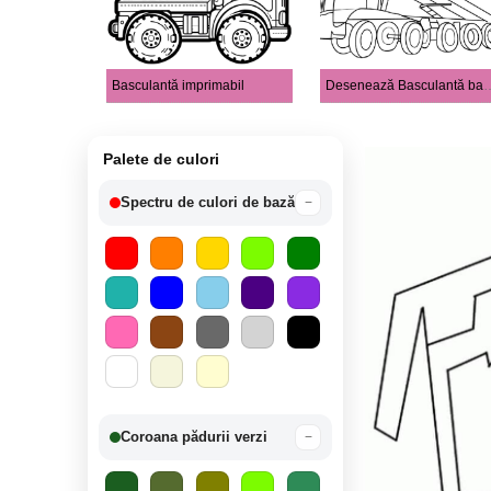
Basculantă imprimabil
Desenează Basculantă
Palete de culori
Spectru de culori de bază
−
Coroana pădurii verzi
−