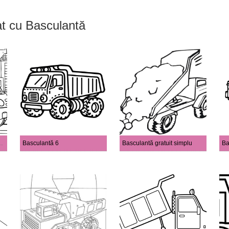
at cu Basculantă
abile pentru copii
Basculantă 6
Basculantă gratuit simplu
Ba