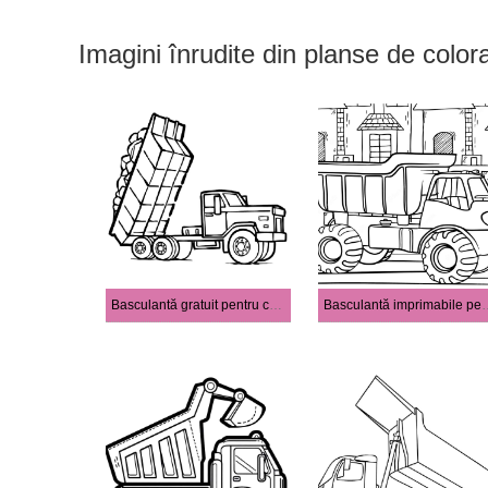
Imagini înrudite din planse de color
Basculantă gratuit pentru copii
Basculantă imprim