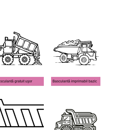
sculantă gratuit uşor
Basculantă imprimabil bazic