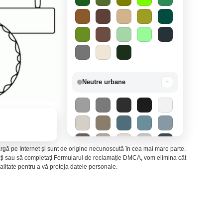
Neutre urbane
−
 largă pe Internet și sunt de origine necunoscută în cea mai mare parte.
ctați sau să completați Formularul de reclamație DMCA, vom elimina cât
litate pentru a vă proteja datele personale.
Mirajul deșertului
−