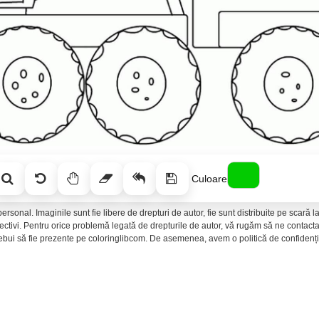
Culoare
ersonal. Imaginile sunt fie libere de drepturi de autor, fie sunt distribuite pe scară
spectivi. Pentru orice problemă legată de drepturile de autor, vă rugăm să ne conta
rebui să fie prezente pe coloringlibcom. De asemenea, avem o politică de confidenția