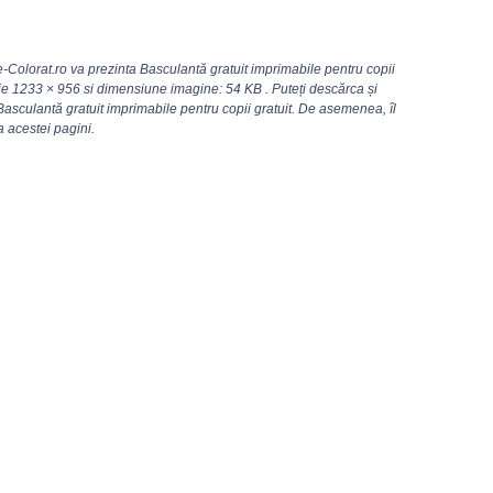
Colorat.ro va prezinta Basculantă gratuit imprimabile pentru copii
tie
1233 × 956
si dimensiune imagine: 54 KB . Puteți descărca și
Basculantă gratuit imprimabile pentru copii gratuit. De asemenea, îl
a acestei pagini.