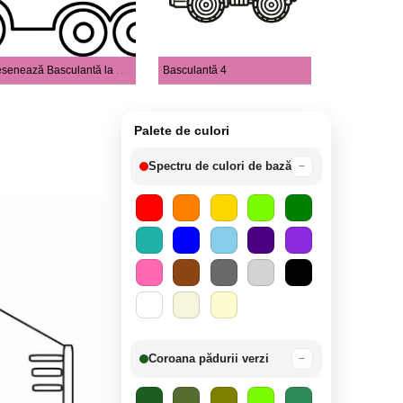
Desenează Basculantă la copii
Basculantă 4
Palete de culori
Spectru de culori de bază
−
Coroana pădurii verzi
−