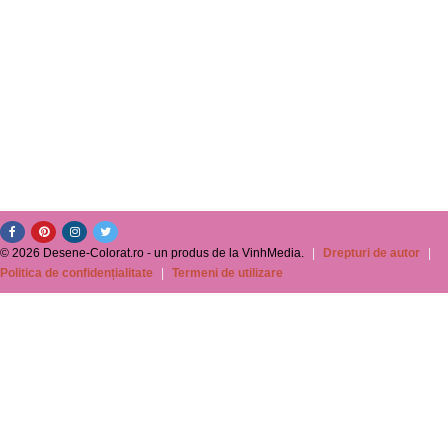
© 2026 Desene-Colorat.ro - un produs de la VinhMedia.
|
Drepturi de autor
|
Politica de confidențialitate
|
Termeni de utilizare