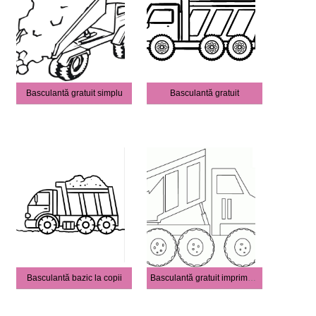
Basculantă gratuit simplu
Basculantă gratuit
Basculantă bazic la copii
Basculantă gratuit imprimabile pentru copii