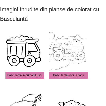
Imagini înrudite din planse de colorat cu
Basculantă
Basculantă imprimabil uşor
Basculantă uşor la copii