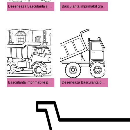
Desenează Basculantă simplu la copii
Basculantă imprimabil gratuit
Basculantă imprimabile pentru copii
Desenează Basculantă bazic