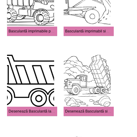
Basculantă imprimabile pentru copii
Basculantă imprimabil simplu
Desenează Basculantă la copii
Desenează Basculantă simplu la copii