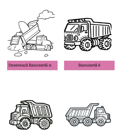
Desenează Basculantă simplu
Basculantă 6