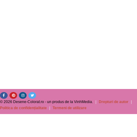
© 2026 Desene-Colorat.ro - un produs de la VinhMedia.
|
Drepturi de autor
|
Politica de confidențialitate
|
Termeni de utilizare