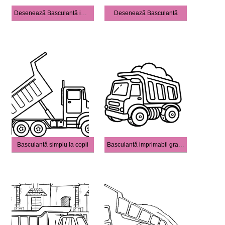
Desenează Basculantă imprimabil gratuit
Desenează Basculantă
Basculantă simplu la copii
Basculantă imprimabil gratuit