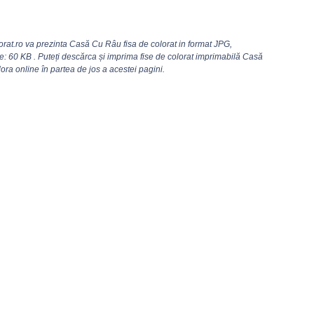
rat.ro va prezinta Casă Cu Râu fisa de colorat in format JPG,
: 60 KB . Puteți descărca și imprima fise de colorat imprimabilă Casă
ora online în partea de jos a acestei pagini.