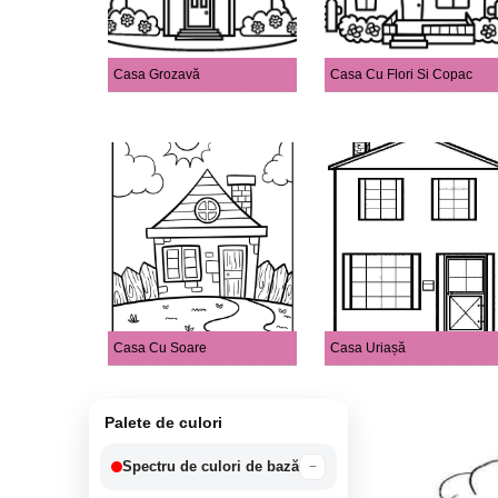
Casa Grozavă
Casa Cu Flori Si Copac
Casa Cu Soare
Casa Uriașă
Palete de culori
Spectru de culori de bază
−