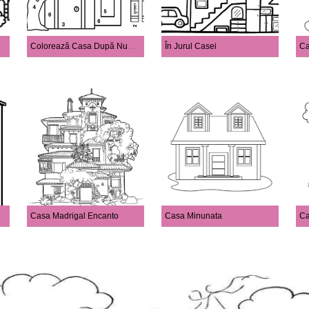
Colorează Casa După Număr
În Jurul Casei
Ca
Casa Madrigal Encanto
Casa Minunata
Ca