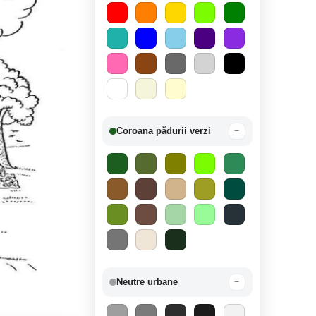
Coroana pădurii verzi
−
Neutre urbane
−