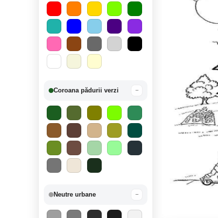
Coroana pădurii verzi
−
Neutre urbane
−