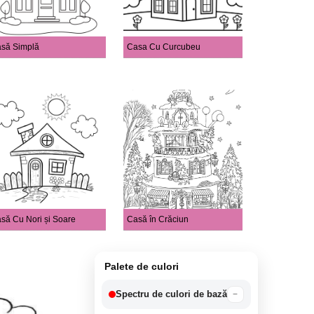
să Simplă
Casa Cu Curcubeu
să Cu Nori și Soare
Casă în Crăciun
Palete de culori
Spectru de culori de bază
−