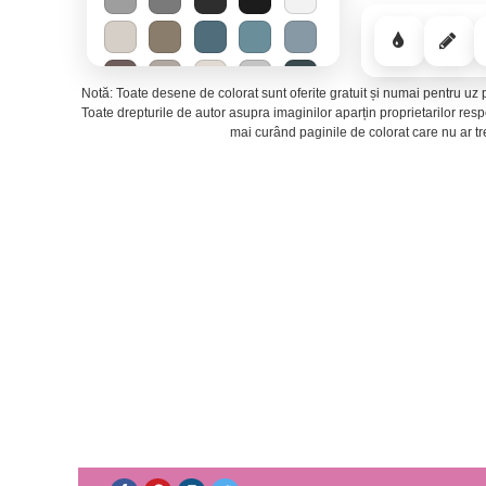
Notă: Toate desene de colorat sunt oferite gratuit și numai pentru uz p
Toate drepturile de autor asupra imaginilor aparțin proprietarilor re
mai curând paginile de colorat care nu ar t
Mirajul deșertului
−
Energie solară
−