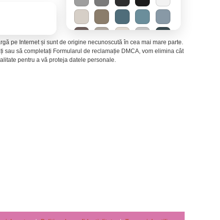
 largă pe Internet și sunt de origine necunoscută în cea mai mare parte.
ctați sau să completați Formularul de reclamație DMCA, vom elimina cât
litate pentru a vă proteja datele personale.
Mirajul deșertului
−
Energie solară
−