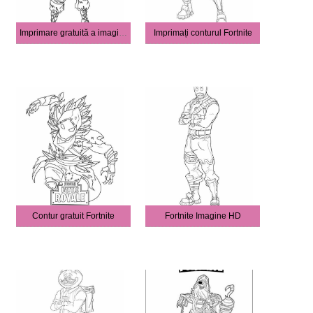
Imprimare gratuită a imaginii Fortnite
Imprimați conturul Fortnite
Contur gratuit Fortnite
Fortnite Imagine HD