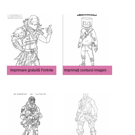
Imprimare gratuită Fortnite
Imprimați conturul imaginii Fortnite