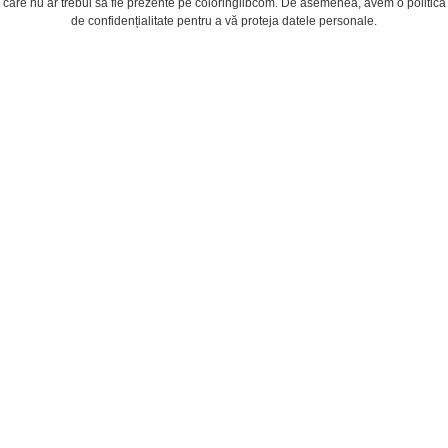
care nu ar trebui să fie prezente pe coloringlibcom. De asemenea, avem o politică
de confidențialitate pentru a vă proteja datele personale.