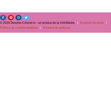
© 2026 Desene-Colorat.ro - un produs de la VinhMedia.
|
Drepturi de autor
|
Politica de confidențialitate
|
Termeni de utilizare